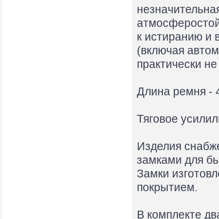
незначительная
атмосферостой
к истиранию и 
(включая автом
практически н
Длина ремня - 4
Тяговое усилили
Изделия снабж
замками для бы
Замки изготовл
покрытием.
В комплекте дв