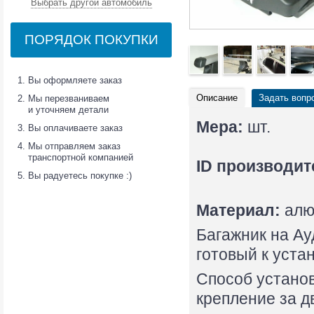
Выбрать другой автомобиль
ПОРЯДОК ПОКУПКИ
Вы оформляете заказ
Описание
Задать вопр
Мы перезваниваем
и уточняем детали
Мера:
шт.
Вы оплачиваете заказ
Мы отправляем заказ
транспортной компанией
ID производит
Вы радуетесь покупке :)
Материал:
алю
Багажник на Ауд
готовый к уста
Способ установ
крепление за д