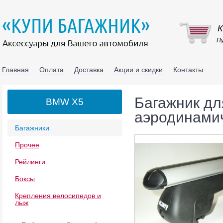
К
Пу
Главная
Оплата
Доставка
Акции и скидки
Контакты
Багажник дл
BMW X5
аэродинамич
Багажники
Прочее
Рейлинги
Боксы
Крепления велосипедов и
лыж