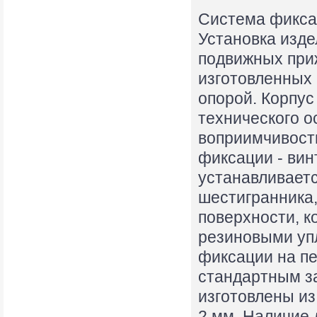
Система фиксац
Установка изд
подвижных при
изготовленных 
опорой. Корпус
технического о
воприимчивост
фиксации - вин
устанавливаетс
шестигранника,
поверхности, 
резиновыми уп
фиксации на пе
стандартным за
изготовлены и
2 мм. Наличие