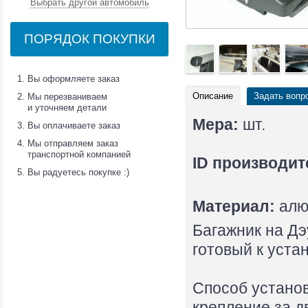
Выбрать другой автомобиль
ПОРЯДОК ПОКУПКИ
Вы оформляете заказ
Описание
Задать вопр
Мы перезваниваем
и уточняем детали
Мера:
шт.
Вы оплачиваете заказ
Мы отправляем заказ
транспортной компанией
ID производит
Вы радуетесь покупке :)
Материал:
алю
Багажник на Дэ
готовый к уста
Способ установ
крепление за д