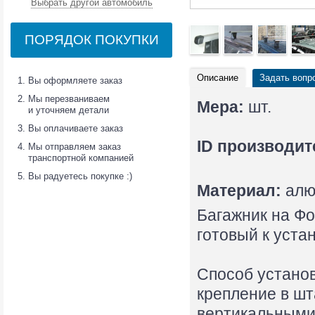
Выбрать другой автомобиль
ПОРЯДОК ПОКУПКИ
Описание
Задать вопр
Вы оформляете заказ
Мы перезваниваем
Мера:
шт.
и уточняем детали
Вы оплачиваете заказ
ID производит
Мы отправляем заказ
транспортной компанией
Вы радуетесь покупке :)
Материал:
алю
Багажник на Фо
готовый к уста
Способ установ
крепление в ш
вертикальными