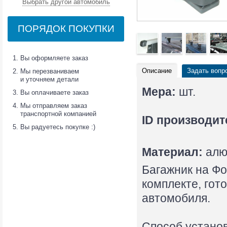
Выбрать другой автомобиль
ПОРЯДОК ПОКУПКИ
Вы оформляете заказ
Описание
Задать вопр
Мы перезваниваем
и уточняем детали
Мера:
шт.
Вы оплачиваете заказ
Мы отправляем заказ
транспортной компанией
ID производит
Вы радуетесь покупке :)
Материал:
алю
Багажник на Фо
комплекте, гот
автомобиля.
Способ установ