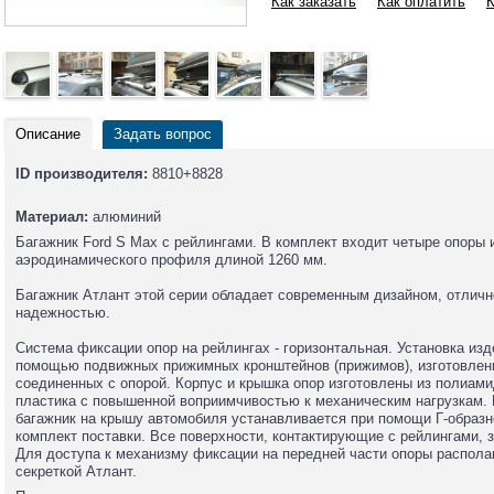
Как заказать
Как оплатить
К
Описание
Задать вопрос
ID производителя:
8810+8828
Материал:
алюминий
Багажник Ford S Max с рейлингами. В комплект входит четыре опоры
аэродинамического профиля длиной 1260 мм.
Багажник Атлант этой серии обладает современным дизайном, отличн
надежностью.
Система фиксации опор на рейлингах - горизонтальная. Установка из
помощью подвижных прижимных кронштейнов (прижимов), изготовленн
соединенных с опорой. Корпус и крышка опор изготовлены из полиами
пластика с повышенной воприимчивостью к механическим нагрузкам. 
багажник на крышу автомобиля устанавливается при помощи Г-образн
комплект поставки. Все поверхности, контактирующие с рейлингами,
Для доступа к механизму фиксации на передней части опоры распола
секреткой Атлант.