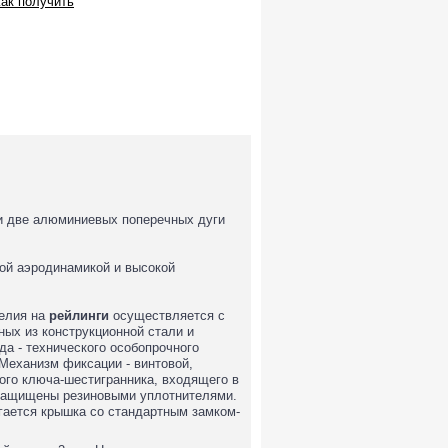
ак получить
 и две алюминиевых поперечных дуги
ой аэродинамикой и высокой
делия на
рейлинги
осуществляется с
ых из конструкционной стали и
да - технического особопрочного
Механизм фиксации - винтовой,
ого ключа-шестигранника, входящего в
 защищены резиновыми уплотнителями.
гается крышка со стандартным замком-