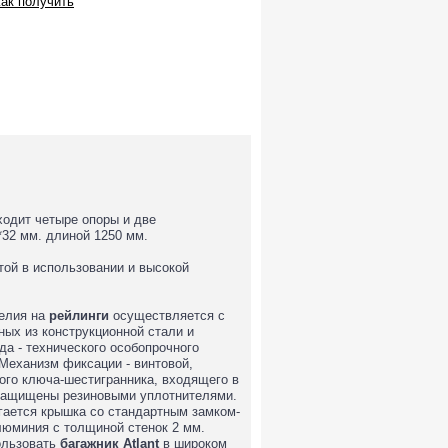
ак получить
входит четыре опоры и две
32 мм. длиной 1250 мм.
той в использовании и высокой
делия на
рейлинги
осуществляется с
ых из конструкционной стали и
да - технического особопрочного
Механизм фиксации - винтовой,
ого ключа-шестигранника, входящего в
 защищены резиновыми уплотнителями.
гается крышка со стандартным замком-
люминия с толщиной стенок 2 мм.
пользовать
багажник
Atlant
в широком