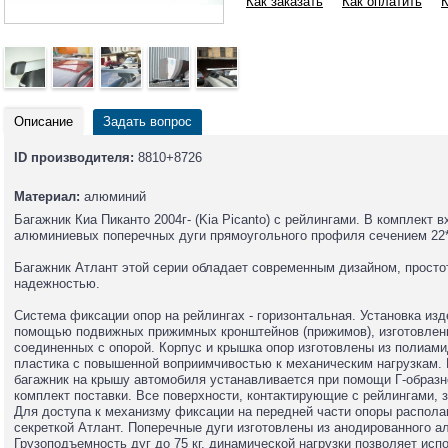
Как заказать
Как оплатить
К
Описание
Задать вопрос
ID производителя:
8810+8726
Материал:
алюминий
Багажник Киа Пиканто 2004г- (Kia Picanto) с рейлингами. В комплект 
алюминиевых поперечных дуги прямоугольного профиля сечением 22*
Багажник Атлант этой серии обладает современным дизайном, просто
надежностью.
Система фиксации опор на рейлингах - горизонтальная. Установка из
помощью подвижных прижимных кронштейнов (прижимов), изготовленн
соединенных с опорой. Корпус и крышка опор изготовлены из полиами
пластика с повышенной воприимчивостью к механическим нагрузкам. 
багажник на крышу автомобиля устанавливается при помощи Г-образн
комплект поставки. Все поверхности, контактирующие с рейлингами,
Для доступа к механизму фиксации на передней части опоры распола
секреткой Атлант. Поперечные дуги изготовлены из анодированного а
Грузоподъемность дуг до 75 кг. динамической нагрузки позволяет ис