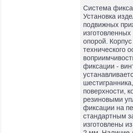
Система фиксац
Установка изд
подвижных при
изготовленных 
опорой. Корпус
технического о
воприимчивост
фиксации - вин
устанавливаетс
шестигранника,
поверхности, 
резиновыми уп
фиксации на пе
стандартным за
изготовлены и
2 мм. Наличие