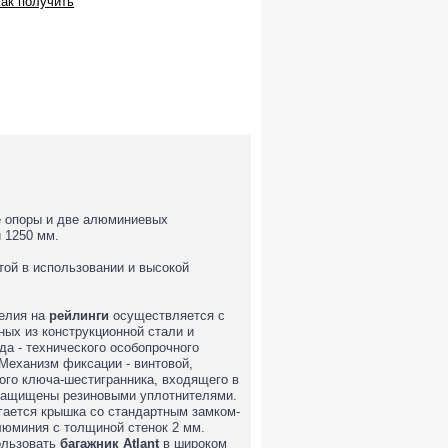
ак получить
ре опоры и две алюминиевых
 1250 мм.
той в использовании и высокой
делия на
рейлинги
осуществляется с
ых из конструкционной стали и
да - технического особопрочного
Механизм фиксации - винтовой,
ого ключа-шестигранника, входящего в
 защищены резиновыми уплотнителями.
гается крышка со стандартным замком-
люминия с толщиной стенок 2 мм.
пользовать
багажник
Atlant
в широком