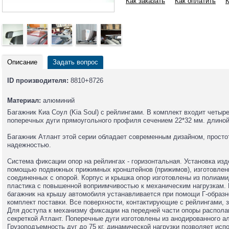
Как заказать
Как оплатить
К
Описание
Задать вопрос
ID производителя:
8810+8726
Материал:
алюминий
Багажник Киа Соул (Kia Soul) с рейлингами. В комплект входит четы
поперечных дуги прямоугольного профиля сечением 22*32 мм. длиной
Багажник Атлант этой серии обладает современным дизайном, просто
надежностью.
Система фиксации опор на рейлингах - горизонтальная. Установка из
помощью подвижных прижимных кронштейнов (прижимов), изготовленн
соединенных с опорой. Корпус и крышка опор изготовлены из полиами
пластика с повышенной воприимчивостью к механическим нагрузкам. 
багажник на крышу автомобиля устанавливается при помощи Г-образн
комплект поставки. Все поверхности, контактирующие с рейлингами,
Для доступа к механизму фиксации на передней части опоры распола
секреткой Атлант. Поперечные дуги изготовлены из анодированного а
Грузоподъемность дуг до 75 кг. динамической нагрузки позволяет ис