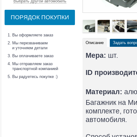
Выбрать другой автомобиль
ПОРЯДОК ПОКУПКИ
Вы оформляете заказ
Описание
Задать вопр
Мы перезваниваем
и уточняем детали
Мера:
шт.
Вы оплачиваете заказ
Мы отправляем заказ
транспортной компанией
ID производит
Вы радуетесь покупке :)
Материал:
алю
Багажник на Мит
комплекте, гот
автомобиля.
Способ установ