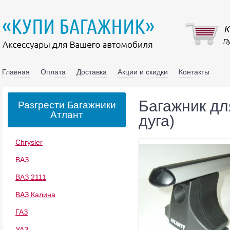
К
Пу
Главная
Оплата
Доставка
Акции и скидки
Контакты
Багажник дл
Разгрести Багажники
Атлант
дуга)
Chrysler
ВАЗ
ВАЗ 2111
ВАЗ Калина
ГАЗ
УАЗ