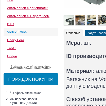
Автомобили с рейлингами
Автомобили с Т-профилем
BYD
Vortex Estina
Описание
Задать вопр
Chery Fora
Мера:
шт.
ТагАЗ
ID производит
Dodge
Выбрать другой автомобиль
Материал:
алю
Багажник на Vor
ПОРЯДОК ПОКУПКИ
данную модель
Вы оформляете заказ
Способ установ
Мы перезваниваем
и уточняем детали
крепление за д