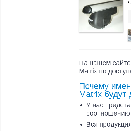
д
На нашем сайте
Matrix по досту
Почему имен
Matrix будут
У нас предст
соотношению 
Вся продукци