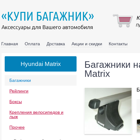
К
Пу
Главная
Оплата
Доставка
Акции и скидки
Контакты
Багажники н
Hyundai Matrix
Matrix
Багажники
Б
Рейлинги
Боксы
Крепления велосипедов и
лыж
Прочее