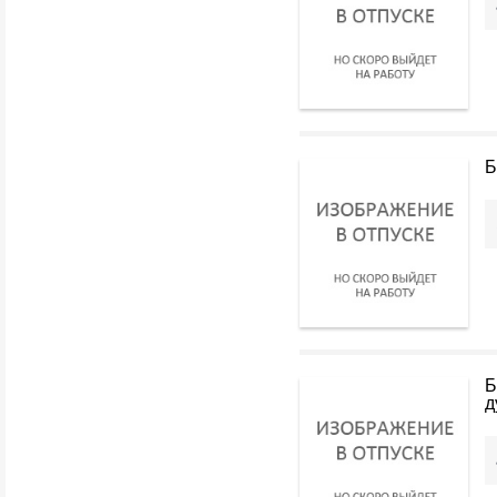
Б
Б
д